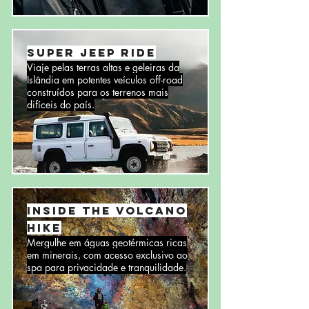
Super Jeep Ride
Viaje pelas terras altas e geleiras da
Islândia em potentes veículos off-road
construídos para os terrenos mais
difíceis do país.
Inside the volcano
Hike
Mergulhe em águas geotérmicas ricas
em minerais, com acesso exclusivo ao
spa para privacidade e tranquilidade.