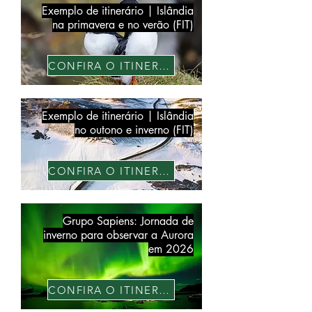
Exemplo de itinerário | Islândia
na primavera e no verão (FIT)
CONFIRA O ITINERÁRIO
Exemplo de itinerário | Islândia
no outono e inverno (FIT)
CONFIRA O ITINERÁRIO
Grupo Sapiens: Jornada de
inverno para observar a Aurora
em 2026
CONFIRA O ITINERÁRIO