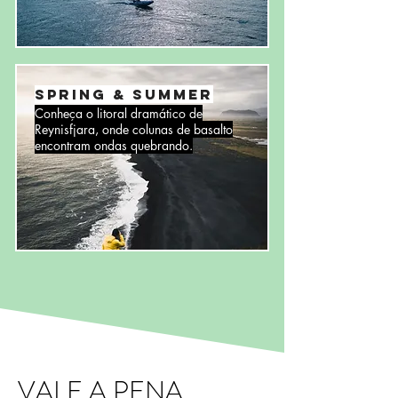
spring & summer
Conheça o litoral dramático de
Reynisfjara, onde colunas de basalto
encontram ondas quebrando.
VALE A PENA