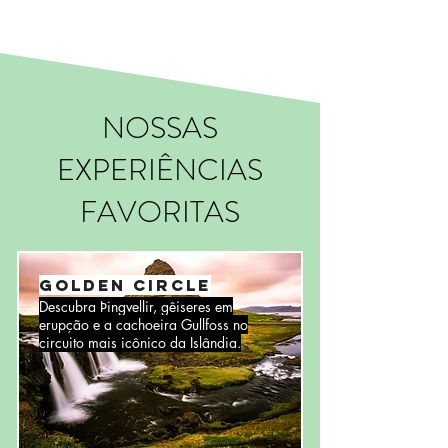
NOSSAS
EXPERIÊNCIAS
FAVORITAS
Golden Circle
Descubra Þingvellir, gêiseres em
erupção e a cachoeira Gullfoss no
circuito mais icônico da Islândia.