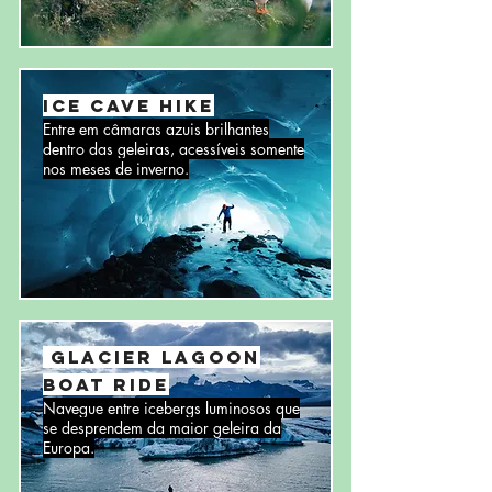
Ice Cave Hike
Entre em câmaras azuis brilhantes
dentro das geleiras, acessíveis somente
nos meses de inverno.
Glacier Lagoon
Boat Ride
Navegue entre icebergs luminosos que
se desprendem da maior geleira da
Europa.