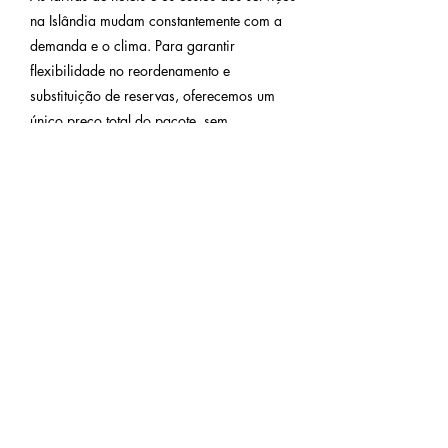
na Islândia mudam constantemente com a
demanda e o clima. Para garantir
flexibilidade no reordenamento e
substituição de reservas, oferecemos um
único preço total do pacote, sem
detalhamento. Isso protege a integridade do
itinerário, nos permite gerenciar alterações
de última hora diretamente com os
fornecedores e evita confusões causadas
pela volatilidade dos preços locais. Uma
última informação: o Hotel The Retreat, na
Lagoa Azul, exige uma estadia mínima de
2 noites!
requisitos de
idade e condição
física
Os viajantes devem ser capazes de