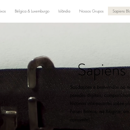
ixos
Bélgica & Luxemburgo
Islândia
Nossos Grupos
Sapiens Bl
Sapiens
Saudações e bem-vindos ao no
paredes digitais, compartilham
histórias interessantes sobre 
Países Baixos, na Bélgica, em
aproveite!