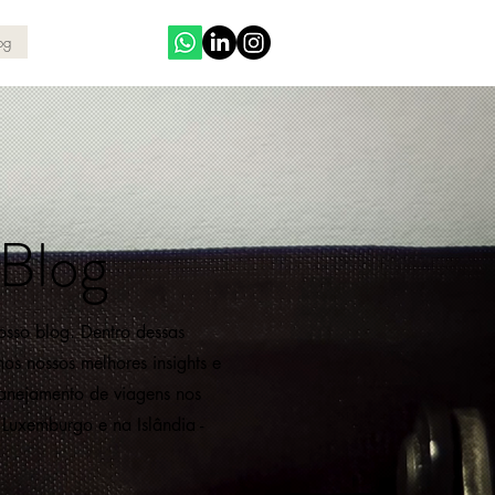
og
 Blog
sso blog. Dentro dessas
os nossos melhores insights e
planejamento de viagens nos
 Luxemburgo e na Islândia -